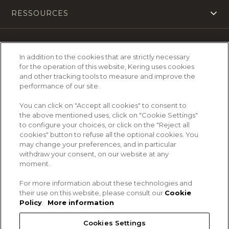
RESSOURCES
In addition to the cookies that are strictly necessary
S'ENGAGER AVEC KERING FOUNDATION
for the operation of this website, Kering uses cookies
and other tracking tools to measure and improve the
performance of our site.
You can click on "Accept all cookies" to consent to
the above mentioned uses, click on "Cookie Settings"
to configure your choices, or click on the "Reject all
cookies" button to refuse all the optional cookies. You
may change your preferences, and in particular
VISITER LE SITE DU GROUPE KERING
withdraw your consent, on our website at any
WWW.KERING.COM
moment.
For more information about these technologies and
their use on this website, please consult our
Cookie
Policy
.
More information
Cookies Settings